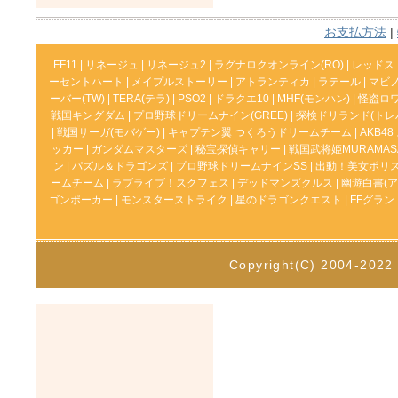
お支払方法
|
FF11
|
リネージュ
|
リネージュ2
|
ラグナロクオンライン(RO)
|
レッドス
ーセントハート
|
メイプルストーリー
|
アトランティカ
|
ラテール
|
マビ
ーバー(TW)
|
TERA(テラ)
|
PSO2
|
ドラクエ10
|
MHF(モンハン)
|
怪盗ロ
戦国キングダム
|
プロ野球ドリームナイン(GREE)
|
探検ドリランド(トレ
|
戦国サーガ(モバゲー)
|
キャプテン翼 つくろうドリームチーム
|
AKB4
ッカー
|
ガンダムマスターズ
|
秘宝探偵キャリー
|
戦国武将姫MURAMAS
ン
|
パズル＆ドラゴンズ
|
プロ野球ドリームナインSS
|
出動！美女ポリ
ームチーム
|
ラブライブ！スクフェス
|
デッドマンズクルス
|
幽遊白書(ア
ゴンポーカー
|
モンスターストライク
|
星のドラゴンクエスト
|
FFグラ
Copyright(C) 2004-202