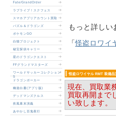
Fate/GrandOrder
ラブライブ！スクフェス
スマホアプリアカウント買取
もっと詳しい
パズル＆ドラゴンズ
ポケモンGO
「
怪盗ロワイヤ
白猫プロジェクト
秘宝探偵キャリー
星のドラゴンクエスト
FFグランドマスターズ
ワールドサッカーコレクション
怪盗ロワイヤル RMT 装備
S
ドラゴンポーカー
現在、買取業
幽遊白書(アプリ版)
買取再開まで
デッドマンズクルス
い致します。
疾風幕末演義
あやかし百鬼夜行