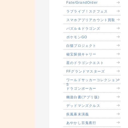
Fate/GrandOrder
ラブライブ！スクフェス
スマホアプリアカウント買取
パズル＆ドラゴンズ
ポケモンGO
白猫プロジェクト
秘宝探偵キャリー
星のドラゴンクエスト
FFグランドマスターズ
ワールドサッカーコレクション
S
ドラゴンポーカー
幽遊白書(アプリ版)
デッドマンズクルス
疾風幕末演義
あやかし百鬼夜行