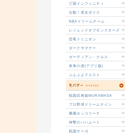
三国インフィニティ
出動！美女ポリス
NBAドリームチーム
レジェンドオブモンスターズ
恐竜ドミニオン
ダークサマナー
ガーディアン・クルス
単車の虎(アプリ版)
ぷよぷよクエスト
戦国武将姫MURAMASA
プロ野球ドリームナイン
農園ホッコリーナ
神撃のバハムート
戦国サーガ